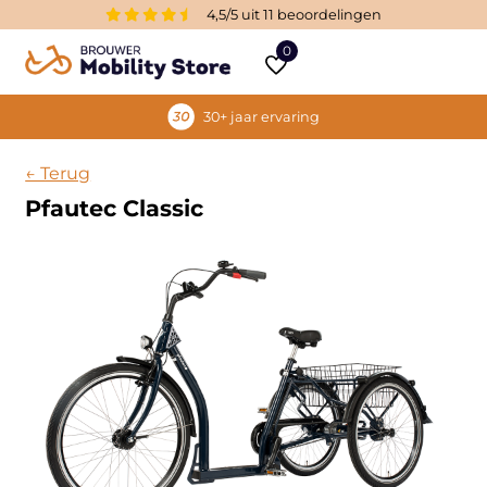
4,5/5 uit 11 beoordelingen
0
30+ jaar ervaring
← Terug
Pfautec Classic