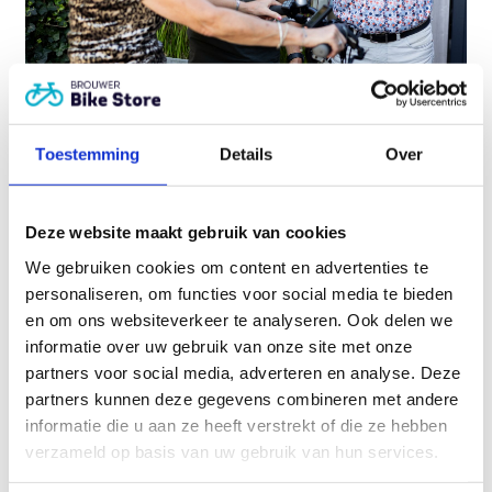
Heeft u hulp nodig?
Toestemming
Details
Over
Service staat bij ons écht
op nummer 1!
Deze website maakt gebruik van cookies
We gebruiken cookies om content en advertenties te
Plan een adviesgesprek
personaliseren, om functies voor social media te bieden
en om ons websiteverkeer te analyseren. Ook delen we
informatie over uw gebruik van onze site met onze
partners voor social media, adverteren en analyse. Deze
partners kunnen deze gegevens combineren met andere
Gerelateerde producten
informatie die u aan ze heeft verstrekt of die ze hebben
verzameld op basis van uw gebruik van hun services.