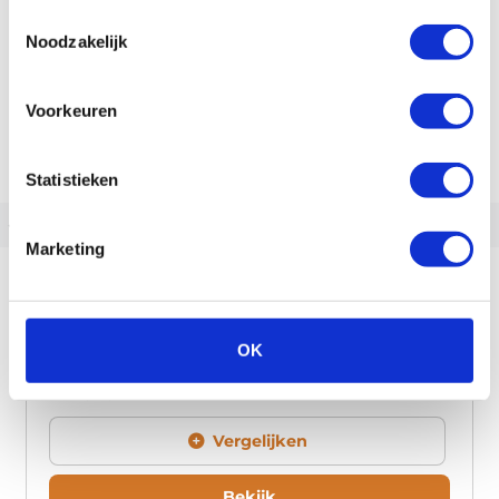
Toestemmingsselectie
Noodzakelijk
Voorkeuren
Statistieken
‹
›
Marketing
Pfautec Siena
3.199,00
OK
Op voorraad | Meestal leverbaar binnen 2
weken
Vergelijken
Bekijk