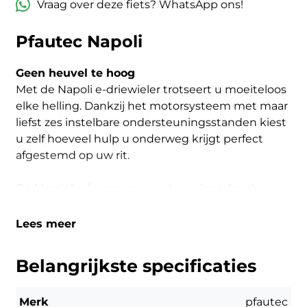
Vraag over deze fiets? WhatsApp ons!
Pfautec Napoli
Geen heuvel te hoog
Met de Napoli e-driewieler trotseert u moeiteloos
elke helling. Dankzij het motorsysteem met maar
liefst zes instelbare ondersteuningsstanden kiest
u zelf hoeveel hulp u onderweg krijgt perfect
afgestemd op uw rit.
De klassieke framevorm met een lage, brede
instap zorgt voor comfortabel op- en afstappen.
De ruime mand is ideaal voor boodschappen of
Lees meer
een ontspannen dagje uit.
Belangrijkste specificaties
Deze betrouwbare driewieler combineert het
vertrouwde gevoel van een tweewieler met extra
Merk
pfautec
stabiliteit, en heeft een actieradius tot wel 40