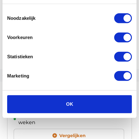
Toestemmingsselectie
Noodzakelijk
Voorkeuren
Statistieken
‹
›
Marketing
Pfautec Special
OK
2.199,00
Op voorraad | Meestal leverbaar binnen 2
weken
Vergelijken