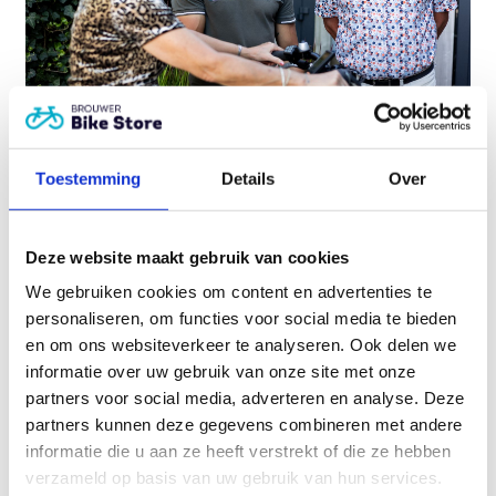
Toestemming
Details
Over
Heeft u hulp nodig?
Service staat bij ons écht
Deze website maakt gebruik van cookies
op nummer 1!
We gebruiken cookies om content en advertenties te
personaliseren, om functies voor social media te bieden
Plan een adviesgesprek
en om ons websiteverkeer te analyseren. Ook delen we
informatie over uw gebruik van onze site met onze
partners voor social media, adverteren en analyse. Deze
partners kunnen deze gegevens combineren met andere
Gerelateerde producten
informatie die u aan ze heeft verstrekt of die ze hebben
verzameld op basis van uw gebruik van hun services.