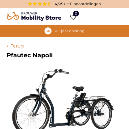
4,5/5 uit 11 beoordelingen
0
30+ jaar ervaring
← Terug
Pfautec Napoli