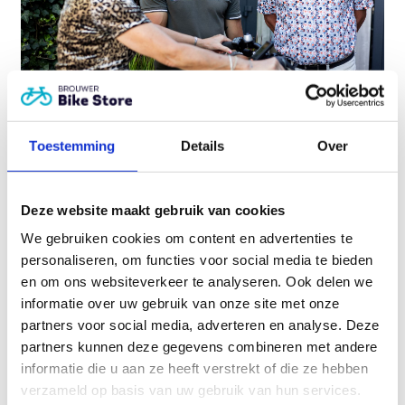
Toestemming
Details
Over
Heeft u hulp nodig?
Service staat bij ons écht
Deze website maakt gebruik van cookies
op nummer 1!
We gebruiken cookies om content en advertenties te
personaliseren, om functies voor social media te bieden
Plan een adviesgesprek
en om ons websiteverkeer te analyseren. Ook delen we
informatie over uw gebruik van onze site met onze
partners voor social media, adverteren en analyse. Deze
partners kunnen deze gegevens combineren met andere
Gerelateerde producten
informatie die u aan ze heeft verstrekt of die ze hebben
verzameld op basis van uw gebruik van hun services.