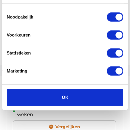
Toestemmingsselectie
Noodzakelijk
Voorkeuren
Statistieken
‹
›
Marketing
Pfautec ALLY
OK
2.249,00
Op voorraad | Meestal leverbaar binnen 2
weken
Vergelijken