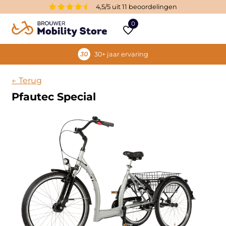
4,5/5 uit 11 beoordelingen
0
30+ jaar ervaring
← Terug
Pfautec Special