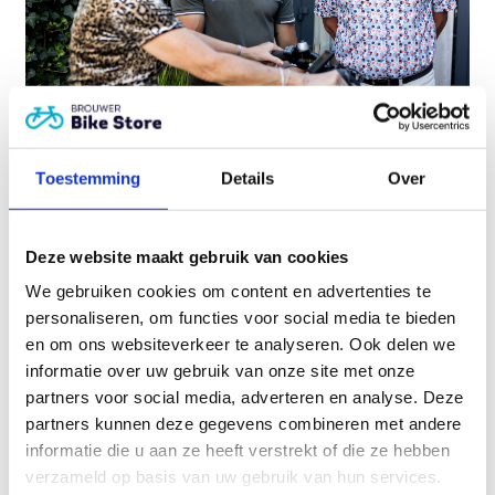
Toestemming
Details
Over
Heeft u hulp nodig?
Service staat bij ons écht
Deze website maakt gebruik van cookies
op nummer 1!
We gebruiken cookies om content en advertenties te
personaliseren, om functies voor social media te bieden
Plan een adviesgesprek
en om ons websiteverkeer te analyseren. Ook delen we
informatie over uw gebruik van onze site met onze
partners voor social media, adverteren en analyse. Deze
partners kunnen deze gegevens combineren met andere
Gerelateerde producten
informatie die u aan ze heeft verstrekt of die ze hebben
verzameld op basis van uw gebruik van hun services.