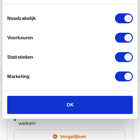
Toestemmingsselectie
Noodzakelijk
Voorkeuren
Statistieken
‹
›
Marketing
Pfautec Trizon
OK
3.599,00
Op voorraad | Meestal leverbaar binnen 2
weken
Vergelijken