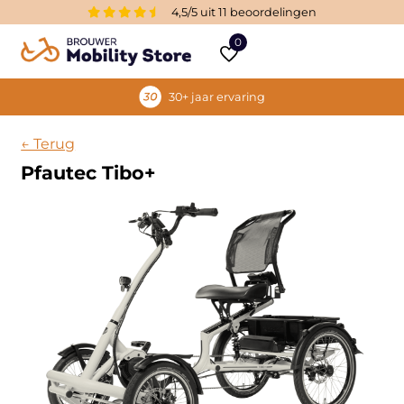
4,5/5 uit 11 beoordelingen
0
30+ jaar ervaring
← Terug
Pfautec Tibo+