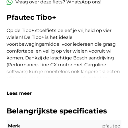
Vraag over deze fiets? WhatsApp ons!
Pfautec Tibo+
Op de Tibo+ stoelfiets beleef je vrijheid op vier
wielen! De Tibo+ is het ideale
voortbewegingsmiddel voor iedereen die graag
comfortabel en veilig op vier wielen vooruit wil
komen. Dankzij de krachtige Bosch aandrijving
(Performance-Line CX motor met Cargoline
software) kun je moeiteloos ook langere trajecten
afleggen. De 545 Wh-accu is comfortabel en
eenvoudig te laden zodat u op elk moment
startklaar bent. De Tibo+ is bijzonder stabiel en
Lees meer
veilig voor kantelen wat een veilige rijbelveing
mogelijk maakt. U kunt zich dus helemaal op het
Belangrijkste specificaties
fietsen concentreren en ontspannen genieten
van het landschap. Voorzien van een Rohloff
Merk
pfautec
schakelsysteem met 14 versnellingen biedt het