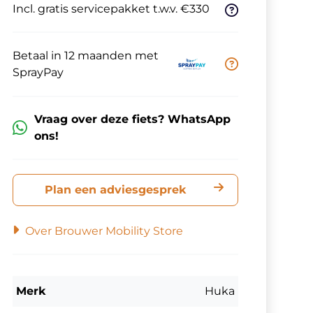
Incl. gratis servicepakket t.w.v. €330
Betaal in 12 maanden met
SprayPay
Vraag over deze fiets? WhatsApp
ons!
Plan een adviesgesprek
Over Brouwer Mobility Store
Merk
Huka