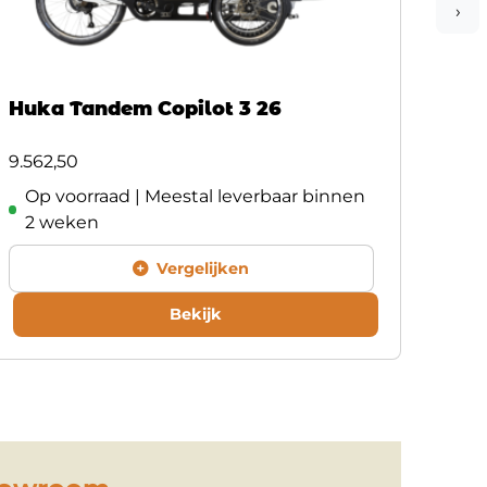
›
Huka Tandem Copilot 3 26
Huk
9.562,50
9.00
Op voorraad | Meestal leverbaar binnen
Op
2 weken
2 
Vergelijken
Bekijk