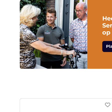
He
Ser
op
Pl