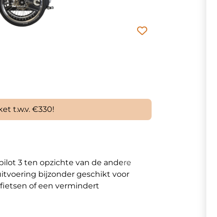
et t.w.v. €330!
ilot 3 ten opzichte van de andere
 uitvoering bijzonder geschikt voor
t fietsen of een vermindert