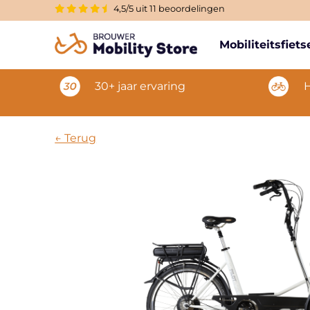
4,5/5 uit 11 beoordelingen
Mobiliteitsfiet
30+ jaar ervaring
H
← Terug