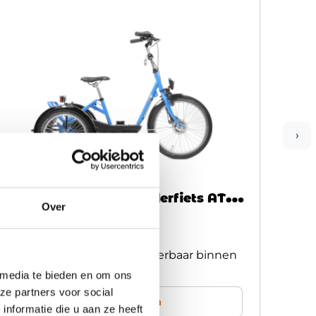
›
Huka Aangepaste kinderfiets AT-B
Huk
Over
niet elektrisch
2.556,00
9.56
Op voorraad | Meestal leverbaar binnen
Op
2 weken
2 
 media te bieden en om ons
ze partners voor social
Vergelijken
nformatie die u aan ze heeft