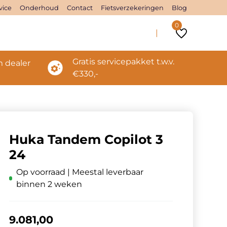
vice
Onderhoud
Contact
Fietsverzekeringen
Blog
0
Gratis servicepakket t.w.v.
 dealer
€330,-
Huka Tandem Copilot 3
24
Op voorraad | Meestal leverbaar
binnen 2 weken
9.081,00