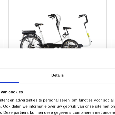
Huka Tandem Copilot 3 26 niet
Details
elektrisch
6.228,00
 van cookies
Op voorraad | Meestal leverbaar binnen
2 weken
ent en advertenties te personaliseren, om functies voor social
. Ook delen we informatie over uw gebruik van onze site met on
Vergelijken
e. Deze partners kunnen deze gegevens combineren met andere i