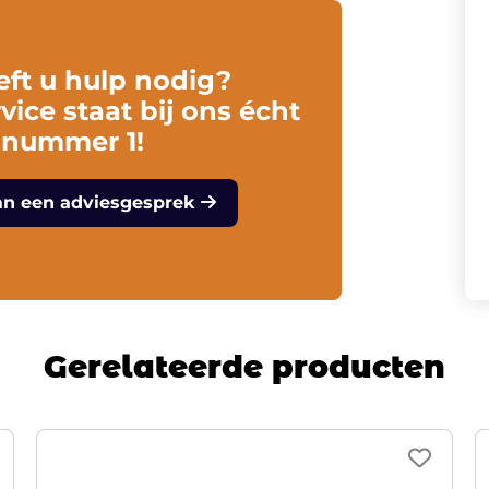
eft u hulp nodig?
vice staat bij ons écht
 nummer 1!
an een adviesgesprek
Gerelateerde producten