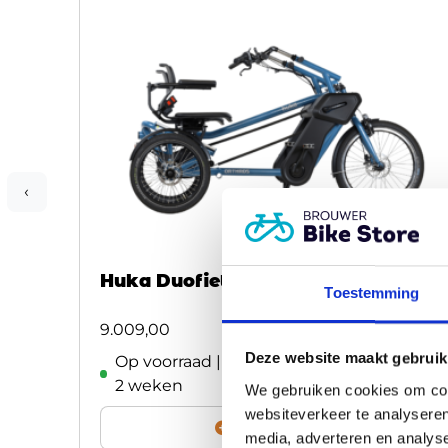
‹
Huka Duofiets Orthros
Toestemming
9.009,00
Deze website maakt gebruik
Op voorraad | Meestal leverbaar binnen
2 weken
We gebruiken cookies om cont
websiteverkeer te analyseren
Vergelijken
media, adverteren en analys