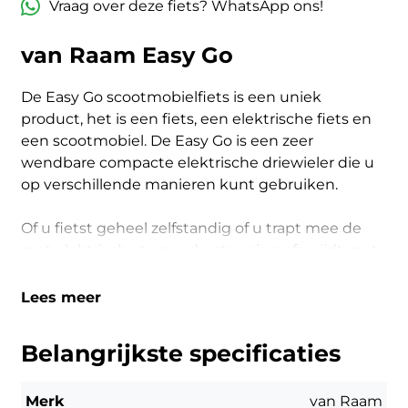
Vraag over deze fiets? WhatsApp ons!
van Raam Easy Go
De Easy Go scootmobielfiets is een uniek
product, het is een fiets, een elektrische fiets en
een scootmobiel. De Easy Go is een zeer
wendbare compacte elektrische driewieler die u
op verschillende manieren kunt gebruiken.
Of u fietst geheel zelfstandig of u trapt mee de
met elektrische trapondersteuning of u rijdt met
een gashendel, die u met de duim kan bedienen,
volledig op de motor. Dit kan met verschillende
Lees meer
mate van ondersteuning en verschillende
snelheden
Belangrijkste specificaties
Design
Merk
van Raam