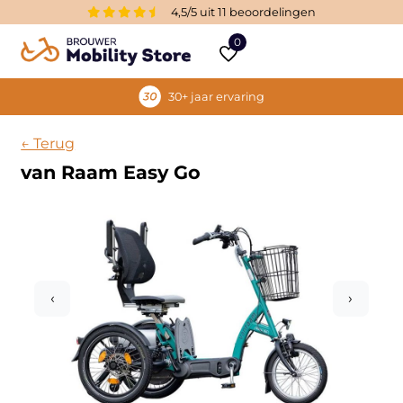
4,5/5 uit 11 beoordelingen
0
30+ jaar ervaring
← Terug
van Raam Easy Go
‹
›