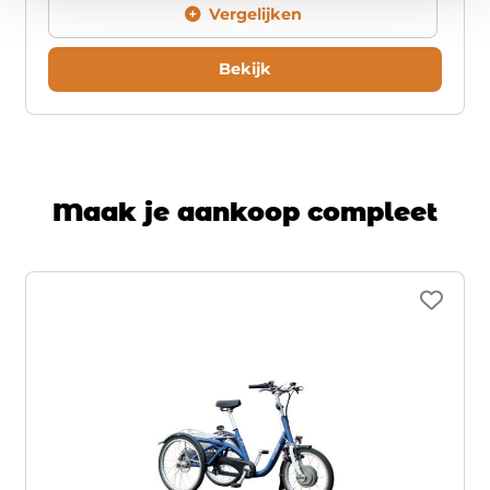
Met de elektrische trapondersteuning, wordt de
Vergelijken
fiets geleverd als smart e-bike. Hierdoor kunt u
veel informatie over de accu en fiets op afstand
Bekijk
bekijken. U kunt de app bijvoorbeeld gebruiken
om fietsroutes te bekijken en te zien waar uw
fiets geparkeerd staat – dit is vooral goed tegen
diefstal.
Maak je aankoop compleet