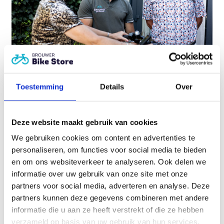
Easy Go te mogen berijden. Wel moet er een
verzekering voor afgesloten worden. Een
verplichte WA verzekering voor schade aan
derden is rond de 50 euro per jaar, volledig casco
(WA en schade, diefstal etc aan de eigen Easy Go)
is rond de 300 euro per jaar.
Opties
Toestemming
Details
Over
Heeft u hulp nodig?
Van Easy Go basis
€8.188,08
incl. btw
beschikt
Service staat bij ons écht
over:
Deze website maakt gebruik van cookies
op nummer 1!
Frame/onderdelen: Standaard framehoogte
We gebruiken cookies om content en advertenties te
Aandrijving/versnellingsnaven: 8
personaliseren, om functies voor social media te bieden
versnellingen vrijloop
Plan een adviesgesprek
en om ons websiteverkeer te analyseren. Ook delen we
Trapondersteuning/accu: Silent elektro HT
informatie over uw gebruik van onze site met onze
met duimgashendel (tot 6 km/h wegrijden)
partners voor social media, adverteren en analyse. Deze
Kleur: (RAL 6026) Opaalgroen mat
partners kunnen deze gegevens combineren met andere
informatie die u aan ze heeft verstrekt of die ze hebben
Gerelateerde producten
verzameld op basis van uw gebruik van hun services.