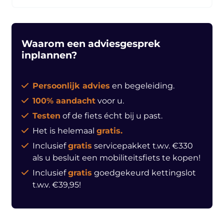
Waarom een adviesgesprek
inplannen?
Persoonlijk advies
en begeleiding.
100% aandacht
voor u.
Testen
of de fiets écht bij u past.
Het is helemaal
gratis.
Inclusief
gratis
servicepakket t.w.v. €330
als u besluit een mobiliteitsfiets te kopen!
Inclusief
gratis
goedgekeurd kettingslot
t.w.v. €39,95!